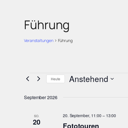
Führung
Veranstaltungen
Führung
Veranstaltunge
Anstehend
Heute
Datum
wählen.
September 2026
20. September, 11:00
–
13:00
SO.
20
Fototouren