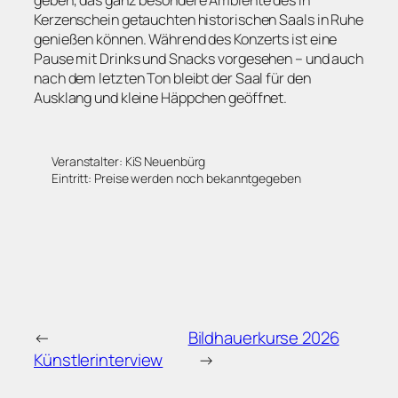
geben, das ganz besondere Ambiente des in
Kerzenschein getauchten historischen Saals in Ruhe
genießen können. Während des Konzerts ist eine
Pause mit Drinks und Snacks vorgesehen – und auch
nach dem letzten Ton bleibt der Saal für den
Ausklang und kleine Häppchen geöffnet.
Veranstalter: KiS Neuenbürg
Eintritt: Preise werden noch bekanntgegeben
←
Bildhauerkurse 2026
Künstlerinterview
→