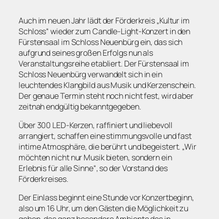
Auch im neuen Jahr lädt der Förderkreis „Kultur im
Schloss“ wieder zum Candle-Light-Konzert in den
Fürstensaal im Schloss Neuenbürg ein, das sich
aufgrund seines großen Erfolgs nun als
Veranstaltungsreihe etabliert. Der Fürstensaal im
Schloss Neuenbürg verwandelt sich in ein
leuchtendes Klangbild aus Musik und Kerzenschein.
Der genaue Termin steht noch nicht fest, wird aber
zeitnah endgültig bekanntgegeben.
Über 300 LED-Kerzen, raffiniert und liebevoll
arrangiert, schaffen eine stimmungsvolle und fast
intime Atmosphäre, die berührt und begeistert. „Wir
möchten nicht nur Musik bieten, sondern ein
Erlebnis für alle Sinne“, so der Vorstand des
Förderkreises.
Der Einlass beginnt eine Stunde vor Konzertbeginn,
also um 16 Uhr, um den Gästen die Möglichkeit zu